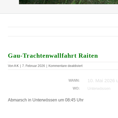
Gau-Trachtenwallfahrt Raiten
für
Von
A K
|
7. Februar 2026
|
Kommentare deaktiviert
Gau-
Trachtenwallfahrt
10. Mai 2026 
Raiten
WANN:
Unterwössen
WO:
Abmarsch in Unterwössen um 08:45 Uhr