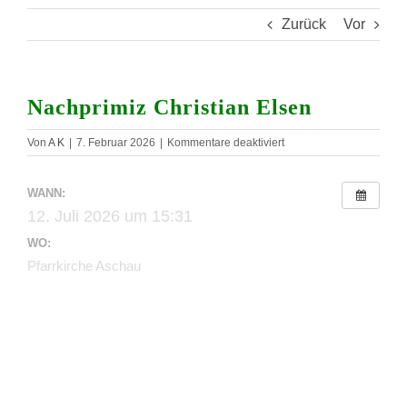
Zurück
Vor
Nachprimiz Christian Elsen
für
Von
A K
|
7. Februar 2026
|
Kommentare deaktiviert
Nachprimiz
Christian
Elsen
WANN:
12. Juli 2026 um 15:31
WO:
Pfarrkirche Aschau