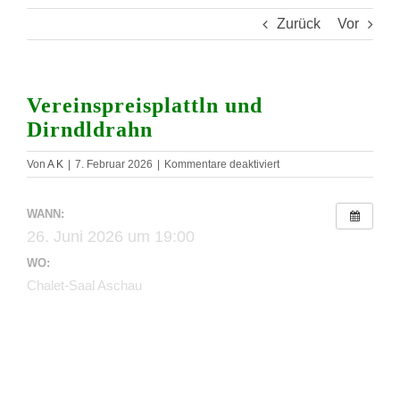
Zurück
Vor
Vereinspreisplattln und
Dirndldrahn
für
Von
A K
|
7. Februar 2026
|
Kommentare deaktiviert
Vereinspreisplattln
und
Dirndldrahn
WANN:
26. Juni 2026 um 19:00
WO:
Chalet-Saal Aschau