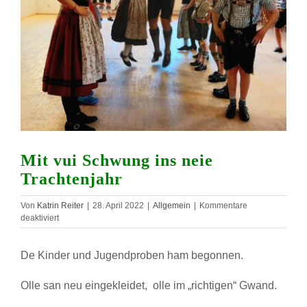
Mit vui Schwung ins neie
Trachtenjahr
Von
Katrin Reiter
|
28. April 2022
|
Allgemein
|
Kommentare
für
deaktiviert
Mit
vui
De Kinder und Jugendproben ham begonnen.
Schwung
ins
neie
Olle san neu eingekleidet, olle im „richtigen“ Gwand.
Trachtenjahr