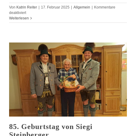
Von
Katrin Reiter
|
17. Februar 2025
|
Allgemein
|
Kommentare
für
deaktiviert
60.
Weiterlesen
Geburtstag
von
Wast
Schmid
85. Geburtstag von Siegi
Steinberger