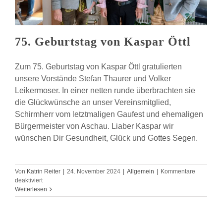
75. Geburtstag von Kaspar Öttl
Zum 75. Geburtstag von Kaspar Öttl gratulierten
unsere Vorstände Stefan Thaurer und Volker
Leikermoser. In einer netten runde überbrachten sie
die Glückwünsche an unser Vereinsmitglied,
Schirmherr vom letztmaligen Gaufest und ehemaligen
Bürgermeister von Aschau. Liaber Kaspar wir
wünschen Dir Gesundheit, Glück und Gottes Segen.
Von
Katrin Reiter
|
24. November 2024
|
Allgemein
|
Kommentare
für
deaktiviert
75.
Weiterlesen
Geburtstag
von
Kaspar