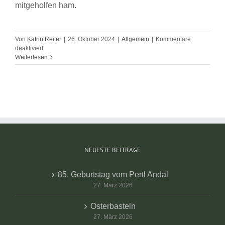
mitgeholfen ham.
Von
Katrin Reiter
|
26. Oktober 2024
|
Allgemein
|
Kommentare
für
deaktiviert
Kirtahutsch`n
Weiterlesen
beim
Daurer
Hof
NEUESTE BEITRÄGE
85. Geburtstag vom Pertl Andal
27. März 2026
Osterbasteln
27. März 2026