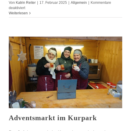
Von
Katrin Reiter
|
17. Februar 2025
|
Allgemein
|
Kommentare
für
deaktiviert
Adventsnachmittag
Weiterlesen
in
der
Turnhalle
Adventsmarkt im Kurpark