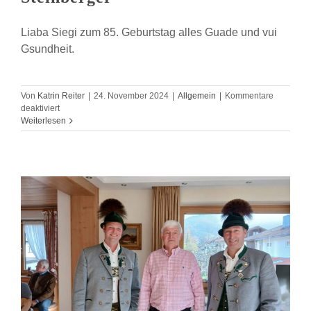
Liaba Siegi zum 85. Geburtstag alles Guade und vui
Gsundheit.
Von
Katrin Reiter
|
24. November 2024
|
Allgemein
|
Kommentare
für
deaktiviert
85.
Weiterlesen
Geburtstag
von
Siegi
Steinberger