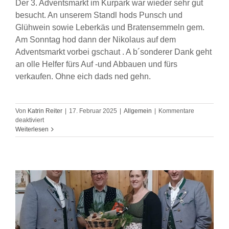
Der 3. Adventsmarkt im Kurpark war wieder sehr gut
besucht. An unserem Standl hods Punsch und
Glühwein sowie Leberkäs und Bratensemmeln gem.
Am Sonntag hod dann der Nikolaus auf dem
Adventsmarkt vorbei gschaut . A b´sonderer Dank geht
an olle Helfer fürs Auf -und Abbauen und fürs
verkaufen. Ohne eich dads ned gehn.
Von
Katrin Reiter
|
17. Februar 2025
|
Allgemein
|
Kommentare
für
deaktiviert
Adventsmarkt
Weiterlesen
im
Kurpark