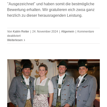
"Ausgezeichnet" und haben somit die bestmögliche
Bewertung erhalten. Wir gratulieren eich zwoa ganz
herzlich zu dieser herausragenden Leistung.
Von
Katrin Reiter
|
24. November 2024
|
Allgemein
|
Kommentare
für
deaktiviert
Auszeichnung
Weiterlesen
für
Edelweißer
Dirndl