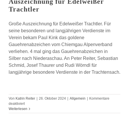
Auszeichnung für Edelweißer
Trachtler
Große Auszeichnung für Edelweißer Trachtler. Für
seine besonderen und langjährigen Verdienste im
Verein bekam Paul Kink das goldene
Gauehrenabzeichen vom Chiemgau Alpenverband
verliehen. 4 mal ging das Gauehrenabzeichen in
Silber nach Niederaschau. An Peter Reiter, Sebastian
Schmid, Josef Thaurer und Rudi Wörndl für
langjährige besondere Verdienste in der Trachtensach.
Von
Katrin Reiter
|
26. Oktober 2024
|
Allgemein
|
Kommentare
für
deaktiviert
Auszeichnung
Weiterlesen
für
Edelweißer
Trachtler