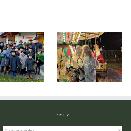
85. Geburtstag vom Pertl
Aschauer Adventsmarkt
Andal
ARCHIV
Archiv