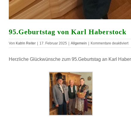
95.Geburtstag von Karl Haberstock
fü
Von
Katrin Reiter
|
17. Februar 2025
|
Allgemein
|
Kommentare deaktiviert
9
v
Herzliche Glückwünsche zum 95.Geburtstag an Karl Haber
K
H