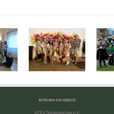
ranzerl 2026
Klöpfeln geh…
BETREIBER DER WEBSITE
GTEV Niederaschau e.V.